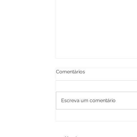
Comentários
Escreva um comentário
Cosaúde discute
contribuições apresentadas
na consulta pública sobre