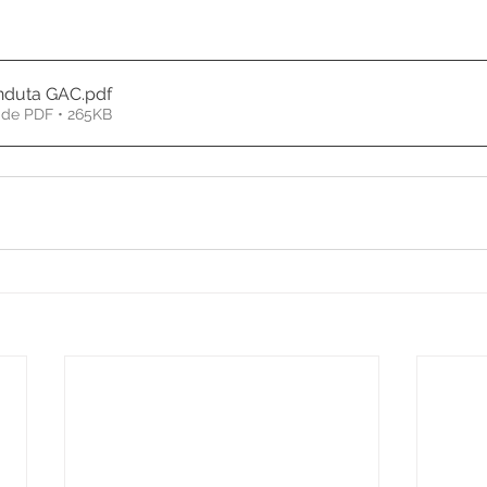
nduta GAC
.pdf
 de PDF • 265KB