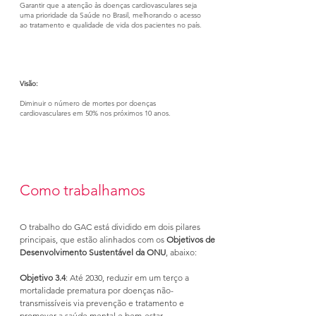
Garantir que a atenção às doenças cardiovasculares seja
uma prioridade da Saúde no Brasil, melhorando o acesso
ao tratamento e qualidade de vida dos pacientes no país.
Visão:
Diminuir o número de mortes por doenças
cardiovasculares em 50% nos próximos 10 anos.
Como trabalhamos
O trabalho do GAC está dividido em dois pilares
principais, que estão alinhados com os
Objetivos de
Desenvolvimento Sustentável da ONU
, abaixo:
Objetivo 3.4
: Até 2030, reduzir em um terço a
mortalidade prematura por doenças não-
transmissíveis via prevenção e tratamento e
promover a saúde mental e bem-estar.​