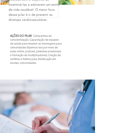
incentivá-las a adotarem um estilo
de vida saudável. O maior foco
desse pilar é o de prevenir as
doenças cardiovasculares.
AÇÕES DO PILAR:
Campanhas de
conscientização; Capacitação de equipes
de saúde para levarem as mensagens para
comunidades (fazemos isso por meio de
aulas online, podcast, palestras presenciais
e formação de multiplicadores); Criação de
cartilhas e folders para distribuição em
escolas, comunidades