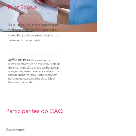
Pilar Saúde
No pilar saúde, trabalhamos para
melhorar o acesso dos pacientes
à um diagnóstico precoce e ao
tratamento adequado.
AÇÕES DO PILAR:
Campanhas de
rastreamento (testes de colesterol, teste de
glicemia, avaliação de risco cardiovascular,
aferição de pressão arterial e avaliação de
risco de diabetes tipo 2); articulação com
parlamentares, secretárias de saúde e
Ministério da Saúde
Participantes do GAC:
Governança: