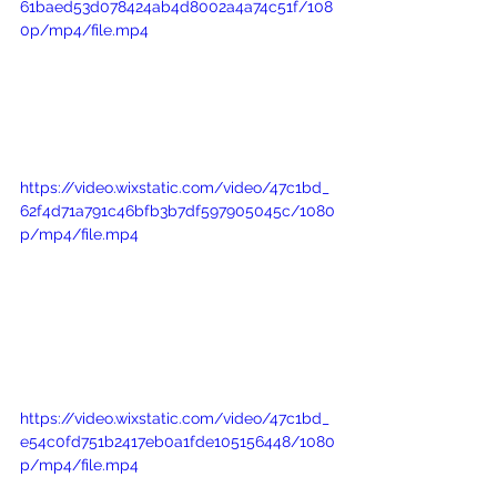
61baed53d078424ab4d8002a4a74c51f/108
0p/mp4/file.mp4
https://video.wixstatic.com/video/47c1bd_
62f4d71a791c46bfb3b7df597905045c/1080
p/mp4/file.mp4
https://video.wixstatic.com/video/47c1bd_
e54c0fd751b2417eb0a1fde105156448/1080
p/mp4/file.mp4