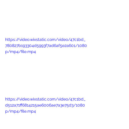
https://video.wixstatic.com/video/47c1bd_
780827b193304d5993f7ad6af5e2a601/1080
p/mp4/file.mp4
https://video.wixstatic.com/video/47c1bd_
d512a71ff6814215ae6006ae7a3e75d3/1080
p/mp4/file.mp4