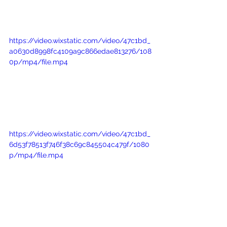
https://video.wixstatic.com/video/47c1bd_
a0630d8998fc4109a9c866edae813276/108
0p/mp4/file.mp4
https://video.wixstatic.com/video/47c1bd_
6d53f78513f746f38c69c845504c479f/1080
p/mp4/file.mp4