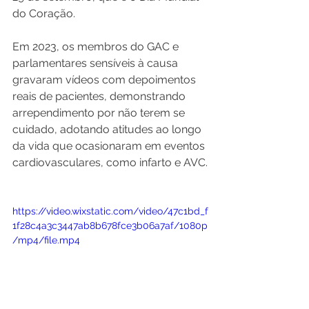
do Coração. 
Em 2023, os membros do GAC e 
parlamentares sensíveis à causa 
gravaram vídeos com depoimentos 
reais de pacientes, demonstrando 
arrependimento por não terem se 
cuidado, adotando atitudes ao longo 
da vida que ocasionaram em eventos 
cardiovasculares, como infarto e AVC.
https://video.wixstatic.com/video/47c1bd_f
1f28c4a3c3447ab8b678fce3b06a7af/1080p
/mp4/file.mp4