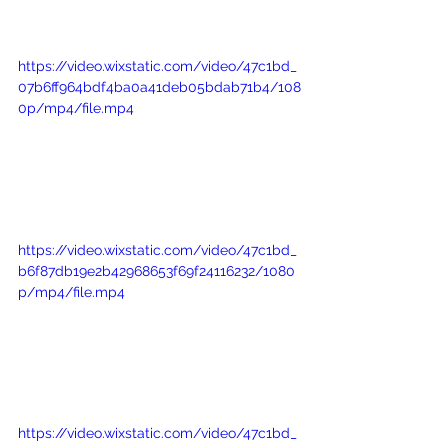
https://video.wixstatic.com/video/47c1bd_
07b6ff964bdf4ba0a41deb05bdab71b4/108
0p/mp4/file.mp4
https://video.wixstatic.com/video/47c1bd_
b6f87db19e2b42968653f69f24116232/1080
p/mp4/file.mp4
https://video.wixstatic.com/video/47c1bd_